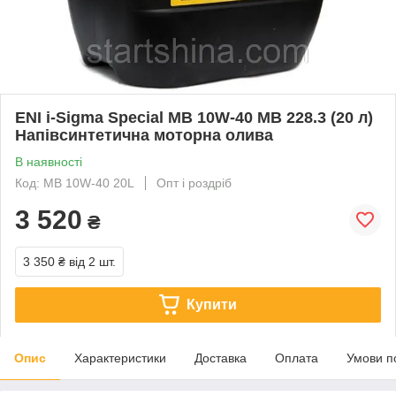
ENI i-Sigma Special MB 10W-40 MB 228.3 (20 л)
Напівсинтетична моторна олива
В наявності
Код: MB 10W-40 20L
Опт і роздріб
3 520
₴
3 350 ₴
від 2 шт.
Купити
Опис
Характеристики
Доставка
Оплата
Умови п