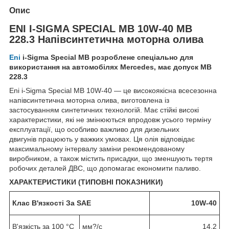
Опис
ENI I-SIGMA SPECIAL MB 10W-40 MB
228.3 Напівсинтетична моторна олива
Eni
i-Sigma Special MB розроблене спеціально для
використання на автомобілях Mercedes, має допуск MB
228.3
Eni i-Sigma Special MB 10W-40 — це високоякісна всесезонна
напівсинтетична моторна олива, виготовлена із
застосуванням синтетичних технологій. Має стійкі високі
характеристики, які не змінюються впродовж усього терміну
експлуатації, що особливо важливо для дизельних
двигунів працюють у важких умовах. Ця олія відповідає
максимальному інтервалу заміни рекомендованому
виробником, а також містить присадки, що зменшують тертя
робочих деталей ДВС, що допомагає економити паливо.
ХАРАКТЕРИСТИКИ (ТИПОВНІ ПОКАЗНИКИ)
Клас В'язкості За SAE
10
W
-
4
0
В'язкість за 100 °C
мм?/с
14.2