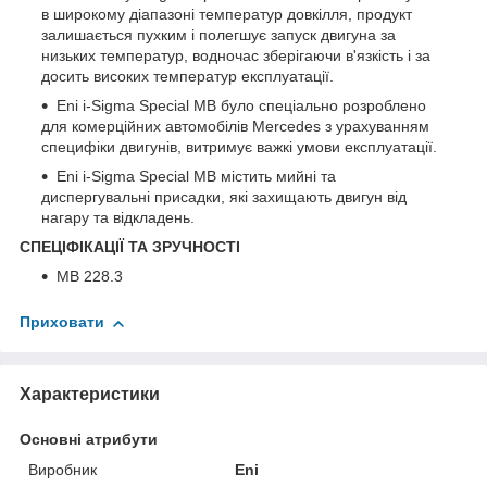
в широкому діапазоні температур довкілля, продукт
залишається пухким і полегшує запуск двигуна за
низьких температур, водночас зберігаючи в'язкість і за
досить високих температур експлуатації.
Eni i-Sigma Special MB було спеціально розроблено
для комерційних автомобілів Mercedes з урахуванням
специфіки двигунів, витримує важкі умови експлуатації.
Eni i-Sigma Special MB містить мийні та
диспергувальні присадки, які захищають двигун від
нагару та відкладень.
СПЕЦІФІКАЦІЇ ТА ЗРУЧНОСТІ
MB 228.3
Приховати
Характеристики
Основні атрибути
Виробник
Eni