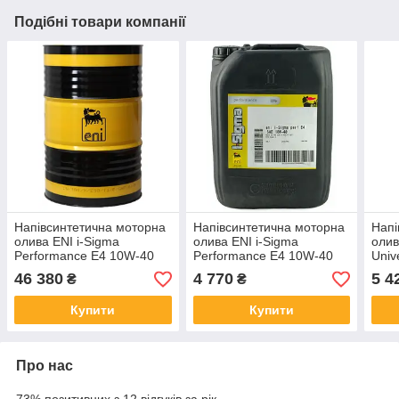
Подібні товари компанії
Напівсинтетична моторна
Напівсинтетична моторна
Напі
олива ENI i-Sigma
олива ENI i-Sigma
олив
Performance E4 10W-40
Performance E4 10W-40
Univ
(205 л)
(20 л)
46 380
4 770
5 4
₴
₴
Купити
Купити
Про нас