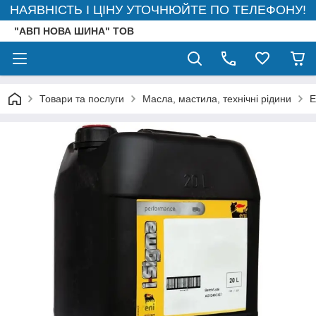
НАЯВНІСТЬ І ЦІНУ УТОЧНЮЙТЕ ПО ТЕЛЕФОНУ!
"АВП НОВА ШИНА" ТОВ
Товари та послуги
Масла, мастила, технічні рідини
E