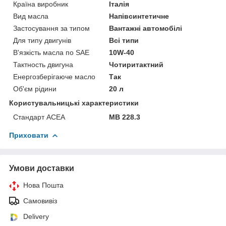
Країна виробник
Італія
Вид масла
Напівсинтетичне
Застосування за типом
Вантажні автомобілі
Для типу двигунів
Всі типи
В'язкість масла по SAE
10W-40
Тактность двигуна
Чотиритактний
Енергозберігаюче масло
Так
Об'єм рідини
20 л
Користувальницькі характеристики
Стандарт ACEA
MB 228.3
Приховати
Умови доставки
Нова Пошта
Самовивіз
Delivery