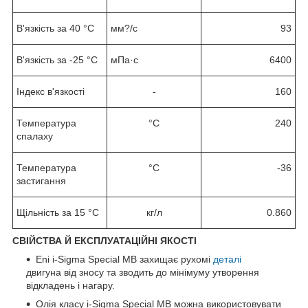
В'язкість за 40 °C
мм?/с
93
В'язкість за -25 °C
мПа·с
6400
Індекс в'язкості
-
160
Температура
°C
240
спалаху
Температура
°C
-36
застигання
Щільність за 15 °C
кг/л
0.860
СВІЙСТВА Й ЕКСПЛУАТАЦІЙНІ ЯКОСТІ
Eni i-Sigma Special MB захищає рухомі
деталі
двигуна від зносу та зводить до мінімуму утворення
відкладень і нагару.
Олія класу i-Sigma Special MB можна використовувати