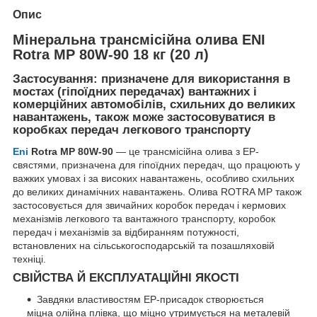
Опис
Мінеральна трансмісійна олива ENI
Rotra MP 80W-90 18 кг (20 л)
Застосування: призначене для використання в
мостах (гіпоїдних передачах) вантажних і
комерційних автомобілів, схильних до великих
навантажень, також може застосовуватися в
коробках передач легкового транспорту
Eni
Rotra MP 80W-90
— це трансмісійна олива з EP-
свястями, призначена для гіпоїдних передач, що працюють у
важких умовах і за високих навантажень, особливо схильних
до великих динамічних навантажень. Олива ROTRA MP також
застосовується для звичайних коробок передач і кермових
механізмів легкового та вантажного транспорту, коробок
передач і механізмів за відбиранням потужності,
встановлених на сільськогосподарській та позашляховій
техніці.
СВІЙСТВА Й ЕКСПЛУАТАЦІЙНІ ЯКОСТІ
Завдяки властивостям EP-присадок створюється
міцна олійна плівка, що міцно утримується на металевій