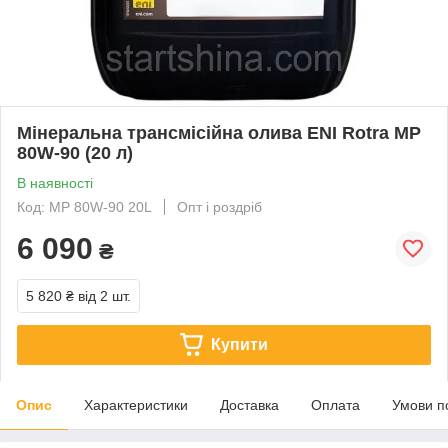
Мінеральна трансмісійна олива ENI Rotra MP
80W-90 (20 л)
В наявності
Код: MP 80W-90 20L
Опт і роздріб
6 090
₴
5 820 ₴
від 2 шт.
Купити
Опис
Характеристики
Доставка
Оплата
Умови п