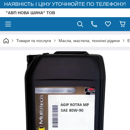
НАЯВНІСТЬ І ЦІНУ УТОЧНЮЙТЕ ПО ТЕЛЕФОНУ!
"АВП НОВА ШИНА" ТОВ
Товари та послуги
Масла, мастила, технічні рідини
E