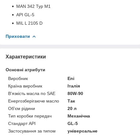
MAN 342 Typ M1
API GL-5
MIL L 2105 D
Приховати
Характеристики
Основні атрибути
Виробник
Eni
Країна виробник
Італія
В'язкість масла по SAE
80W-90
Енергозберігаюче масло
Так
Об'єм рідини
20 л
Тип коробки передач
Механічна
Стандарт API
GL-5
Застосування за типом
універсальне