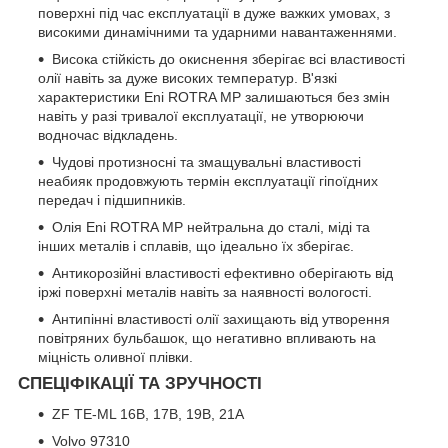
поверхні під час експлуатації в дуже важких умовах, з
високими динамічними та ударними навантаженнями.
Висока стійкість до окиснення зберігає всі властивості
олії навіть за дуже високих температур. В'язкі
характеристики Eni ROTRA MP залишаються без змін
навіть у разі тривалої експлуатації, не утворюючи
водночас відкладень.
Чудові протизносні та змащувальні властивості
неабияк продовжують термін експлуатації гіпоїдних
передач і підшипників.
Олія Eni ROTRA MP нейтральна до сталі, міді та
інших металів і сплавів, що ідеально їх зберігає.
Антикорозійні властивості ефективно оберігають від
іржі поверхні металів навіть за наявності вологості.
Антипінні властивості олії захищають від утворення
повітряних бульбашок, що негативно впливають на
міцність оливної плівки.
СПЕЦІФІКАЦІЇ ТА ЗРУЧНОСТІ
ZF TE-ML 16B, 17B, 19B, 21A
Volvo 97310