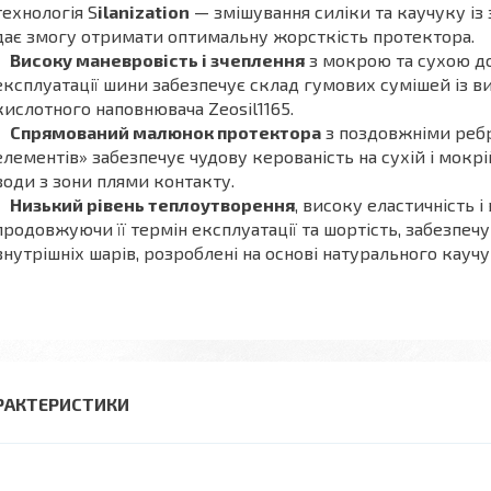
технологія S
ilanization
— змішування силіки та каучуку із
дає змогу отримати оптимальну жорсткість протектора.
Високу маневровість і зчеплення
з мокрою та сухою д
експлуатації шини забезпечує склад гумових сумішей із 
кислотного наповнювача Zeosil1165.
Спрямований малюнок протектора
з поздовжніми ребр
елементів» забезпечує чудову керованість на сухій і мок
води з зони плями контакту.
Низький рівень теплоутворення
, високу еластичність і
продовжуючи її термін експлуатації та шортість, забезпечу
внутрішніх шарів, розроблені на основі натурального каучу
РАКТЕРИСТИКИ