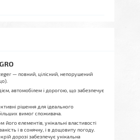
EGRO
 Integer — повний, цілісний, непорушений
що).
дієм, автомобілем і дорогою, що забезпечує
уктивні рішення для ідеального
більших вимог споживача.
 його елементів, унікальні властивості
ність і в сонячну, і в дощовиту погоду.
окрій дорозі забезпечує унікальна