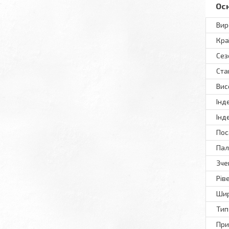
Ос
Вир
Кра
Сез
Ста
Вис
Інд
Інд
Пос
Пал
Зче
Рів
Шир
Тип
При