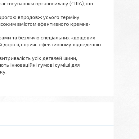
 застосуванням органосилану (США), що
орогою впродовж усього терміну
високим вмістом ефективного кремне-
ами та безліччю спеціальних «дощових
рій дорозі, сприяє ефективному відведенню
 витривалість усіх деталей шини,
ють інноваційні гумові суміші для
ку.