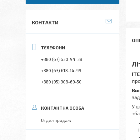
КОНТАКТИ
+380 (67) 630-94-38
Лі
+380 (63) 618-14-99
IT
про
+380 (95) 908-69-50
Ви
зад
У ш
зба
Отдел продаж