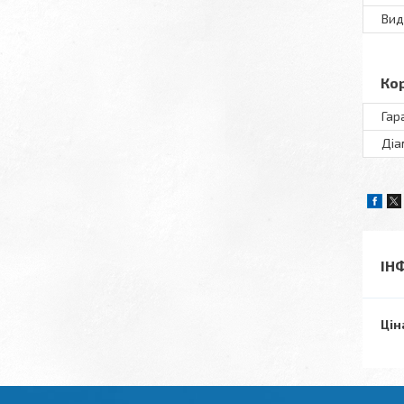
Вид
Ко
Гар
Діа
ІН
Цін