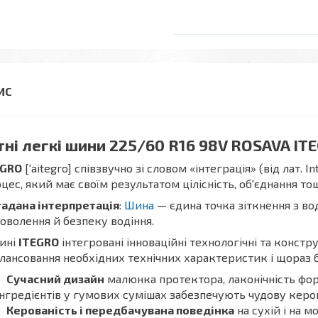
тні легкі шини 225/60 R16 98V ROSAVA IT
EGRO
['aitegro] співзвучно зі словом «інтеграція» (від лат.
цес, який має своїм результатом цілісність, об'єднання то
гадана інтерпретація
:
Шина
— єдина точка зіткнення з во
оволення й безпеку водіння.
ині
ITEGRO
інтегровані інноваційні технологічні та констр
лансовання необхідних технічних характеристик і щораз 
Сучасний дизайн
малюнка протектора, лаконічність форм
інгредієнтів у гумових сумішах забезпечують чудову керова
Керованість і передбачувана поведінка
на сухій і на м