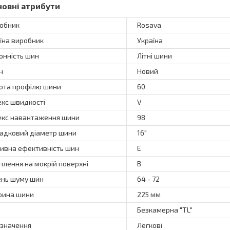
новні атрибути
обник
Rosava
їна виробник
Україна
онність шин
Літні шини
н
Новий
ота профілю шини
60
екс швидкості
V
екс навантаження шини
98
адковий діаметр шини
16"
ивна ефективність шин
E
плення на мокрій поверхні
B
ень шуму шин
64 - 72
ина шини
225 мм
Безкамерна "TL"
значення
Легкові