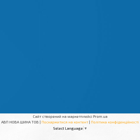
Сайт створений на маркетплейсі
Prom.ua
АВП НОВА ШИНА ТОВ |
Поскаржитися на контент
|
Політика конфіденційності
Select Language
▼