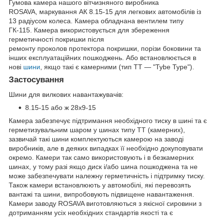
Гумова камера нашого вітчизняного виробника
ROSAVA, маркування АК 8.15-15 для легкових автомобілів із
13 радіусом колеса. Камера обладнана вентилем типу
ГК-115. Камера використовується для збереження
герметичності покришки після
ремонту проколов протектора покришки, порізи боковини та
інших експлуатаційних пошкоджень. Або встановлюється в
нові
шини
, якщо такі є камерними (тип ТТ — "Tybe Type").
Застосування
Шини для вилкових навантажувачів:
8.15-15 або ж 28х9-15
Камера забезпечує підтримання необхідного тиску в шині та є
герметизувальним шаром у шинах типу ТТ (камерних),
зазвичай такі шини комплектуються камерою на заводі
виробників, але в деяких випадках її необхідно докуповувати
окремо. Камери так само використовують і в безкамерних
шинах, у тому разі якщо диск і/або шина пошкоджена та не
може забезпечувати належну герметичність і підтримку тиску.
Також камери встановлюють у автомобілі, які перевозять
вантажі та шини, випробовують підвищене навантаження.
Камери заводу ROSAVA виготовляються з якісної сировини з
дотриманням усіх необхідних стандартів якості та є