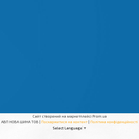
Сайт створений на маркетплейсі
Prom.ua
АВП НОВА ШИНА ТОВ |
Поскаржитися на контент
|
Політика конфіденційності
Select Language
▼