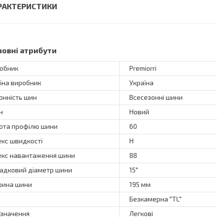
РАКТЕРИСТИКИ
новні атрибути
обник
Premiorri
їна виробник
Україна
онність шин
Всесезонні шини
н
Новий
ота профілю шини
60
екс швидкості
H
екс навантаження шини
88
адковий діаметр шини
15"
ина шини
195 мм
Безкамерна "TL"
значення
Легкові