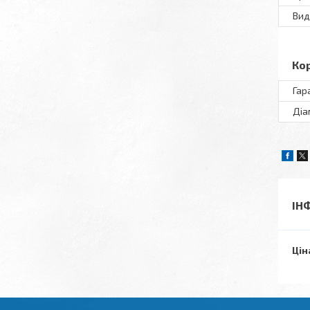
Вид
Ко
Гар
Діа
ІН
Цін