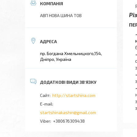
Рі
АВП НОВА ШИНА ТОВ
ПЕ
пр. Богдана Хмельницкого,154,
Дніпро, Україна
http://startshina.com
startshinakashin@gmail.com
+380676309438