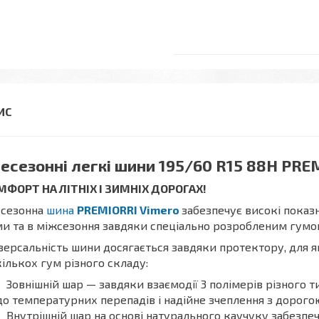
есезонні легкі шини 195/60 R15 88H PRE
МФОРТ НА ЛІТНІХ І ЗИМНІХ ДОРОГАХ!
есезонна
шина
PREMIORRI Vimero
забезпечує високі показ
и та в міжсезоння завдяки спеціально розробленим гумо
версальність шини досягається завдяки протектору, для 
ількох гум різного складу:
Зовнішній шар — завдяки взаємодії 3 полімерів різного 
до температурних перепадів і надійне зчеплення з дорогою
Внутрішній шар на основі натурального каучуку забезпе