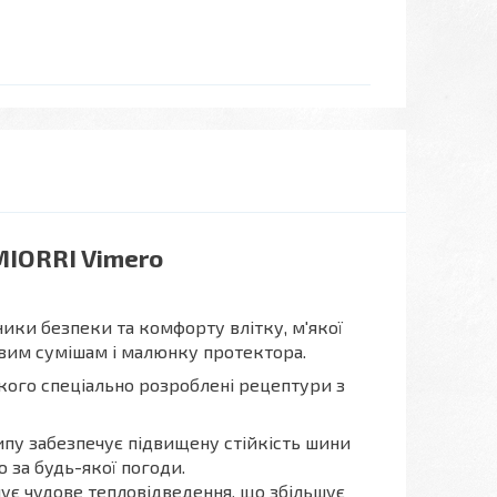
MIORRI Vimero
ники безпеки та комфорту влітку, м'якої
вим сумішам і малюнку протектора.
якого спеціально розроблені рецептури з
типу забезпечує підвищену стійкість шини
 за будь-якої погоди.
чує чудове тепловідведення, що збільшує