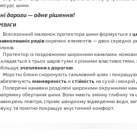
ресурс шини.
зні дороги — одне рішення!
РЕВАГИ
Всесезонний малюнок протектора шини формується з
ц
навколишніх рядів
окремих елементів — двох середніх р
блоків.
Протектор із поздовжніми широкими каналами, ножови
складається з трьох шарів гуми з різними властивостями
збільшує
зчеплення з дорогою
.
Жорсткі блоки скорочують гальмівний шлях і покращують
забезпечують
маневреність
и
стійкість
на сухій і мокрій
Поперечні канавки розділені широкими окружними кана
напрямку обертання шини. Вони мають змінну глибину та 
завихрень повітря, сприяє швидкому відведенню води, з
звуку та помітно покращує акустичний комфорт.