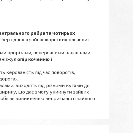
ентрального ребра та чотирьох
ебер і двох крайніх жорстких плечових
ми прорізами, поперечними канавками
, знижує
опір коченню
і
 керованість під час поворотів,
 дорогах.
лами, виходять під різними кутами до
ширину, що дає змогу уникнути зайвих
апобігає виникненню неприємного зайвого