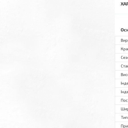
ХА
Ос
Вир
Кра
Сез
Ста
Вис
Інд
Інд
Пос
Шир
Тип
При