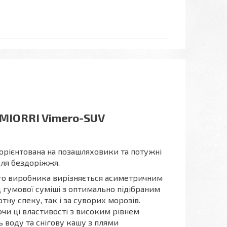
EMIORRI Vimero-SUV
орієнтована на позашляховики та потужні
 для бездоріжжя.
го виробника вирізняється асиметричним
гумової суміші з оптимально підібраним
тну спеку, так і за суворих морозів.
и ці властивості з високим рівнем
 воду та снігову кашу з плями