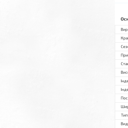
Ос
Вир
Кра
Сез
При
Ста
Вис
Інд
Інд
Пос
Шир
Тип
Вид