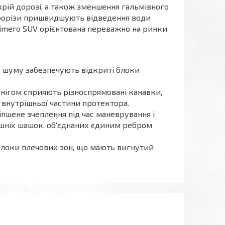
крій дорозі, а також зменшення гальмівного
 прорізи пришвидшують відведення води
Vimero SUV орієнтована переважно на ринки
о шуму забезпечують відкриті блоки
нігом сприяють різноспрямовані канавки,
 внутрішньої частини протектора.
пшене зчеплення під час маневрування і
ішніх шашок, об'єднаних єдиним ребром
блоки плечових зон, що мають вигнутий