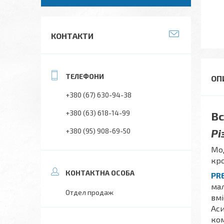
КОНТАКТИ
+380 (67) 630-94-38
+380 (63) 618-14-99
Вс
Рі
+380 (95) 908-69-50
Мо
кр
PR
мал
Отдел продаж
вмі
Аси
ком