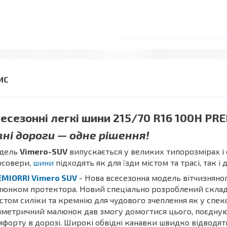
есезонні легкі шини 215/70 R16 100H PR
зні дороги — одне рішення!
дель
Vimero-SUV
випускається у великих типорозмірах і 
осовери,
шини
підходять як для їзди містом та трасі, так і
EMIORRI Vimero SUV
- Нова всесезонна модель вітчизняно
юнком протектора. Новий спеціально розроблений склад 
стом силіки та кремнію для чудового зчеплення як у спеко
метричний малюнок дав змогу домогтися цього, поєднуюч
форту в дорозі. Широкі обвідні канавки швидко відводять