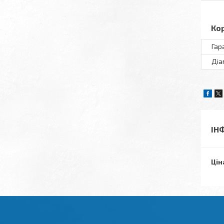
Ко
Гар
Діа
ІН
Цін