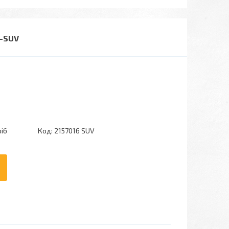
O-SUV
ріб
Код:
2157016 SUV