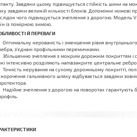
такту. Завдяки цьому підвищується стійкість шини на мо
ху завдяки великій кількості блоків. Допоміжні ножові
слідок чого підвищується зчеплення з дорогою. Модель 
їн із помірною зимою.
ОБЛИВОСТІ Й ПЕРЕВАГИ
Оптимальну керованість і зменшення рівня внутрішньог
ребра, з'єднані профільними перемичками.
Збільшенню зчеплення з мокрим дорожнім покриттям і с
які інтенсивно розділяють напівзакрите центральне ребро
Точність керування на сухому дорожньому покритті, полі
скорочення гальмівного шляху відбувається завдяки зовн
протектора.
Надійне зчеплення з дорогою на поворотах гарантують 
профіль.
РАКТЕРИСТИКИ