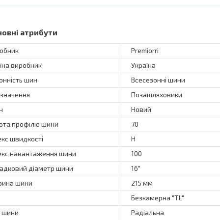
новні атрибути
обник
Premiorri
їна виробник
Україна
онність шин
Всесезонні шини
значення
Позашляховики
н
Новий
ота профілю шини
70
екс швидкості
H
екс навантаження шини
100
адковий діаметр шини
16"
ина шини
215 мм
Безкамерна "TL"
 шини
Радіальна