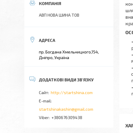
кон
шля
АВП НОВА ШИНА ТОВ
вна
кра
ОС
пр. Богдана Хмельницкого,154,
Дніпро, Україна
http://startshina.com
startshinakashin@gmail.com
+380676309438
ХА