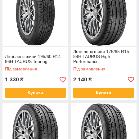
Літні легкі шини 175/65 R15
Літні легкі шини 195/60 R14
84H TAURUS High
86H TAURUS Touring
Performance
Під замовлення
Під замовлення
1 330
2 140
₴
₴
Купити
Купити