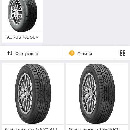
TAURUS 701 SUV
Сортування
0
Фільтри
Літні легкі шини 145/70 R13
Літні легкі шини 155/65 R13