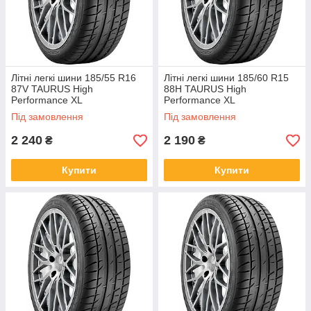
Літні легкі шини 185/55 R16
Літні легкі шини 185/60 R15
87V TAURUS High
88H TAURUS High
Performance XL
Performance XL
Під замовлення
Під замовлення
2 240
2 190
₴
₴
Купити
Купити